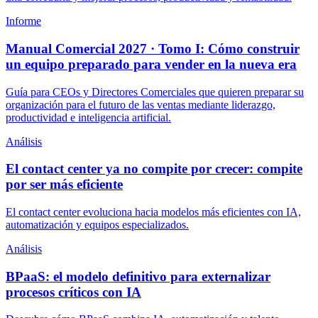
Informe
Manual Comercial 2027 · Tomo I: Cómo construir
un equipo preparado para vender en la nueva era
Guía para CEOs y Directores Comerciales que quieren preparar su
organización para el futuro de las ventas mediante liderazgo,
productividad e inteligencia artificial.
Análisis
El contact center ya no compite por crecer: compite
por ser más eficiente
El contact center evoluciona hacia modelos más eficientes con IA,
automatización y equipos especializados.
Análisis
BPaaS: el modelo definitivo para externalizar
procesos críticos con IA