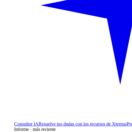
Consultor IA
Resuelve tus dudas con los recursos de Xternus
Pr
Informe · más reciente