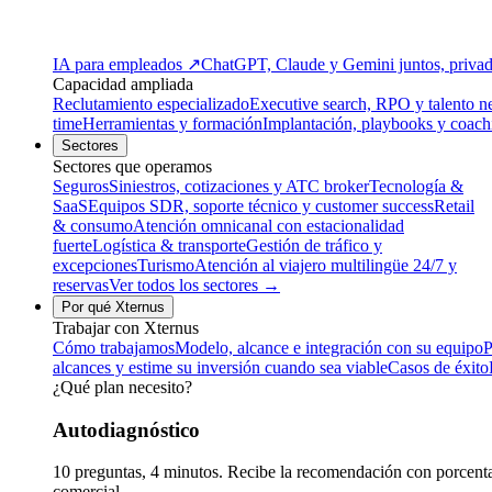
IA para empleados
↗
ChatGPT, Claude y Gemini juntos, privado
Capacidad ampliada
Reclutamiento especializado
Executive search, RPO y talento n
time
Herramientas y formación
Implantación, playbooks y coach
Sectores
Sectores que operamos
Seguros
Siniestros, cotizaciones y ATC broker
Tecnología &
SaaS
Equipos SDR, soporte técnico y customer success
Retail
& consumo
Atención omnicanal con estacionalidad
fuerte
Logística & transporte
Gestión de tráfico y
excepciones
Turismo
Atención al viajero multilingüe 24/7 y
reservas
Ver todos los sectores →
Por qué Xternus
Trabajar con Xternus
Cómo trabajamos
Modelo, alcance e integración con su equipo
P
alcances y estime su inversión cuando sea viable
Casos de éxito
¿Qué plan necesito?
Autodiagnóstico
10 preguntas, 4 minutos. Recibe la recomendación con porcentaj
comercial.