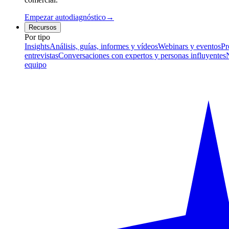
Empezar autodiagnóstico
→
Recursos
Por tipo
Insights
Análisis, guías, informes y vídeos
Webinars y eventos
Pr
entrevistas
Conversaciones con expertos y personas influyentes
equipo