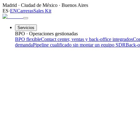
Madrid
·
Ciudad de México
·
Buenos Aires
ES
·
EN
Carreras
Sales Kit
Servicios
BPO · Operaciones gestionadas
BPO flexible
Contact center, ventas y back-office integrados
Con
demanda
Pipeline cualificado sin montar un equipo SDR
Back-o