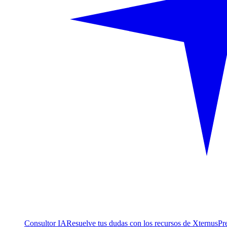
Consultor IA
Resuelve tus dudas con los recursos de Xternus
Pr