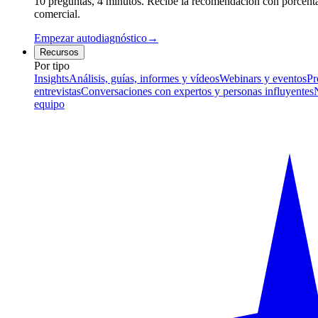
10 preguntas, 4 minutos. Recibe la recomendación con porcentaj
comercial.
Empezar autodiagnóstico
→
Recursos
Por tipo
Insights
Análisis, guías, informes y vídeos
Webinars y eventos
Pr
entrevistas
Conversaciones con expertos y personas influyentes
equipo