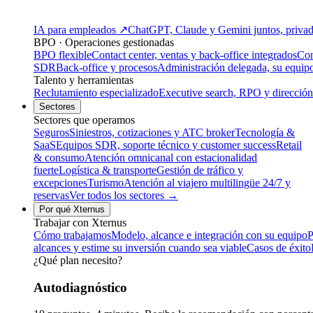
IA para empleados
↗
ChatGPT, Claude y Gemini juntos, privado
BPO · Operaciones gestionadas
BPO flexible
Contact center, ventas y back-office integrados
Con
SDR
Back-office y procesos
Administración delegada, su equip
Talento y herramientas
Reclutamiento especializado
Executive search, RPO y dirección
Sectores
Sectores que operamos
Seguros
Siniestros, cotizaciones y ATC broker
Tecnología &
SaaS
Equipos SDR, soporte técnico y customer success
Retail
& consumo
Atención omnicanal con estacionalidad
fuerte
Logística & transporte
Gestión de tráfico y
excepciones
Turismo
Atención al viajero multilingüe 24/7 y
reservas
Ver todos los sectores →
Por qué Xternus
Trabajar con Xternus
Cómo trabajamos
Modelo, alcance e integración con su equipo
P
alcances y estime su inversión cuando sea viable
Casos de éxito
¿Qué plan necesito?
Autodiagnóstico