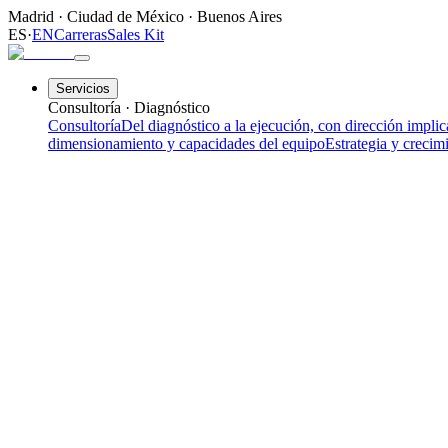
Madrid
·
Ciudad de México
·
Buenos Aires
ES
·
EN
Carreras
Sales Kit
Servicios
Consultoría · Diagnóstico
Consultoría
Del diagnóstico a la ejecución, con dirección impli
dimensionamiento y capacidades del equipo
Estrategia y crecim