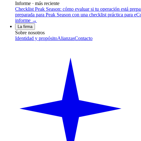
Informe · más reciente
Checklist Peak Season: cómo evaluar si tu operación está prep
preparada para Peak Season con una checklist práctica para eCom
informe →
La firma
Sobre nosotros
Identidad y propósito
Alianzas
Contacto