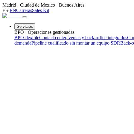
Madrid
·
Ciudad de México
·
Buenos Aires
ES
·
EN
Carreras
Sales Kit
Servicios
BPO · Operaciones gestionadas
BPO flexible
Contact center, ventas y back-office integrados
Con
demanda
Pipeline cualificado sin montar un equipo SDR
Back-o