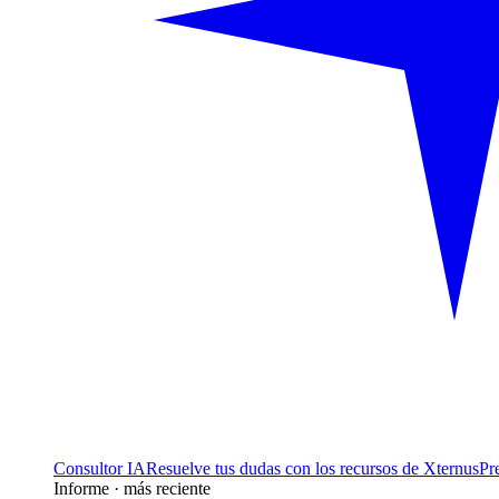
Consultor IA
Resuelve tus dudas con los recursos de Xternus
Pr
Informe · más reciente