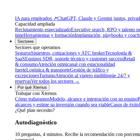
IA para empleados
↗
ChatGPT, Claude y Gemini juntos, privado
Capacidad ampliada
Reclutamiento especializado
Executive search, RPO y talento n
time
Herramientas y formación
Implantación, playbooks y coach
Sectores
Sectores que operamos
Seguros
Siniestros, cotizaciones y ATC broker
Tecnología &
SaaS
Equipos SDR, soporte técnico y customer success
Retail
& consumo
Atención omnicanal con estacionalidad
fuerte
Logística & transporte
Gestión de tráfico y
excepciones
Turismo
Atención al viajero multilingüe 24/7 y
reservas
Ver todos los sectores →
Por qué Xternus
Trabajar con Xternus
Cómo trabajamos
Modelo, alcance e integración con su equipo
P
alcances y estime su inversión cuando sea viable
Casos de éxito
¿Qué plan necesito?
Autodiagnóstico
10 preguntas, 4 minutos. Recibe la recomendación con porcentaj
comercial.