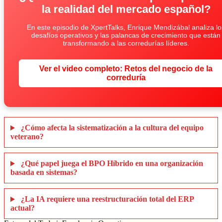
la realidad del mercado español?
En este episodio de XpertTalks, Enrique Mendizábal analiza lo
desafíos operativos y las palancas de crecimiento que están
transformando a las corredurías líderes.
Ver el video completo: Retos del negocio de la
correduría
¿Cómo afecta la sistematización a la cultura del equipo
veterano?
¿Qué papel juega el BPO Híbrido en una organización
basada en sistemas?
¿La IA requiere una reestructuración total del ERP
actual?