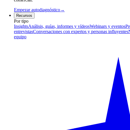
Empezar autodiagnóstico
→
Recursos
Por tipo
Insights
Análisis, guías, informes y vídeos
Webinars y eventos
Pr
entrevistas
Conversaciones con expertos y personas influyentes
equipo