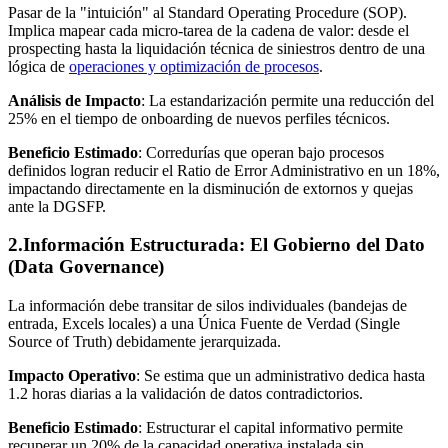
Pasar de la "intuición" al Standard Operating Procedure (SOP).
Implica mapear cada micro-tarea de la cadena de valor: desde el
prospecting hasta la liquidación técnica de siniestros dentro de una
lógica de
operaciones y optimización de procesos
.
Análisis de Impacto
: La estandarización permite una reducción del
25% en el tiempo de onboarding de nuevos perfiles técnicos.
Beneficio Estimado
: Corredurías que operan bajo procesos
definidos logran reducir el Ratio de Error Administrativo en un 18%,
impactando directamente en la disminución de extornos y quejas
ante la DGSFP.
2.Información Estructurada: El Gobierno del Dato
(Data Governance)
La información debe transitar de silos individuales (bandejas de
entrada, Excels locales) a una Única Fuente de Verdad (Single
Source of Truth) debidamente jerarquizada.
Impacto Operativo
: Se estima que un administrativo dedica hasta
1.2 horas diarias a la validación de datos contradictorios.
Beneficio Estimado
: Estructurar el capital informativo permite
recuperar un 20% de la capacidad operativa instalada sin