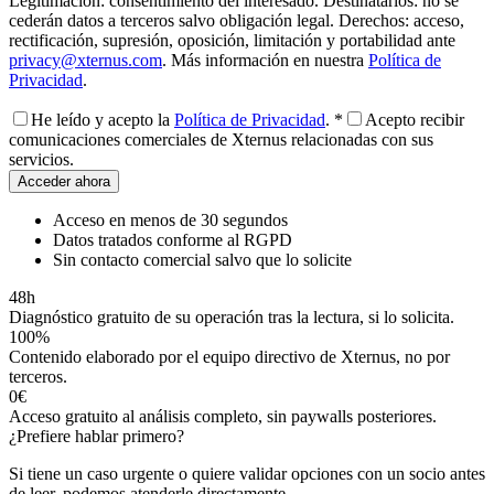
Legitimación: consentimiento del interesado. Destinatarios: no se
cederán datos a terceros salvo obligación legal. Derechos: acceso,
rectificación, supresión, oposición, limitación y portabilidad ante
privacy@xternus.com
.
Más información en nuestra
Política de
Privacidad
.
He leído y acepto la
Política de Privacidad
. *
Acepto recibir
comunicaciones comerciales de Xternus relacionadas con sus
servicios.
Acceder ahora
Acceso en menos de 30 segundos
Datos tratados conforme al RGPD
Sin contacto comercial salvo que lo solicite
48h
Diagnóstico gratuito de su operación tras la lectura, si lo solicita.
100%
Contenido elaborado por el equipo directivo de Xternus, no por
terceros.
0€
Acceso gratuito al
análisis
completo, sin paywalls posteriores.
¿Prefiere hablar primero?
Si tiene un caso urgente o quiere validar opciones con un socio antes
de leer, podemos atenderle directamente.