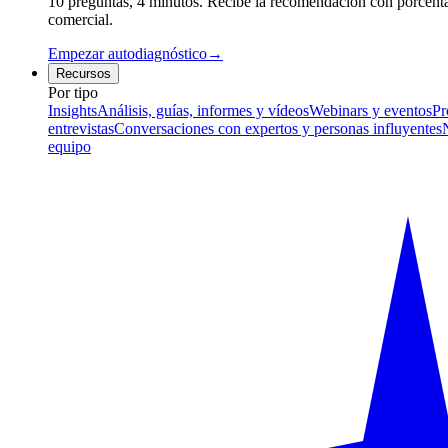
10 preguntas, 4 minutos. Recibe la recomendación con porcentaj
comercial.
Empezar autodiagnóstico
→
Recursos
Por tipo
Insights
Análisis, guías, informes y vídeos
Webinars y eventos
Pr
entrevistas
Conversaciones con expertos y personas influyentes
equipo