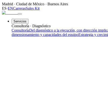
Madrid
·
Ciudad de México
·
Buenos Aires
ES
·
EN
Carreras
Sales Kit
Servicios
Consultoría · Diagnóstico
Consultoría
Del diagnóstico a la ejecución, con dirección impli
dimensionamiento y capacidades del equipo
Estrategia y crecim