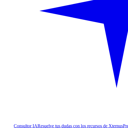
Consultor IA
Resuelve tus dudas con los recursos de Xternus
Pr