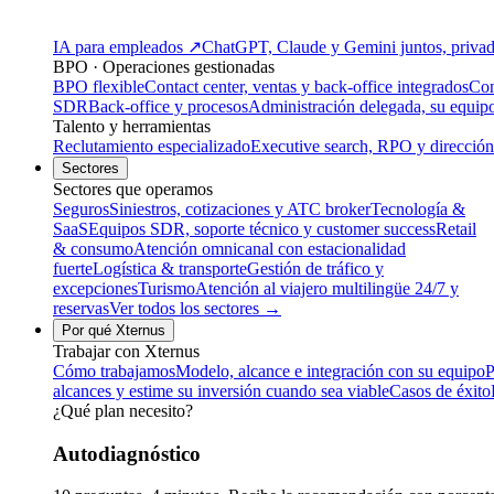
IA para empleados
↗
ChatGPT, Claude y Gemini juntos, privado
BPO · Operaciones gestionadas
BPO flexible
Contact center, ventas y back-office integrados
Con
SDR
Back-office y procesos
Administración delegada, su equip
Talento y herramientas
Reclutamiento especializado
Executive search, RPO y dirección
Sectores
Sectores que operamos
Seguros
Siniestros, cotizaciones y ATC broker
Tecnología &
SaaS
Equipos SDR, soporte técnico y customer success
Retail
& consumo
Atención omnicanal con estacionalidad
fuerte
Logística & transporte
Gestión de tráfico y
excepciones
Turismo
Atención al viajero multilingüe 24/7 y
reservas
Ver todos los sectores →
Por qué Xternus
Trabajar con Xternus
Cómo trabajamos
Modelo, alcance e integración con su equipo
P
alcances y estime su inversión cuando sea viable
Casos de éxito
¿Qué plan necesito?
Autodiagnóstico