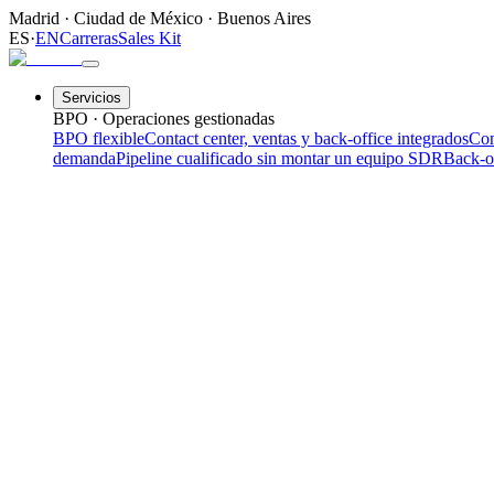
Madrid
·
Ciudad de México
·
Buenos Aires
ES
·
EN
Carreras
Sales Kit
Servicios
BPO · Operaciones gestionadas
BPO flexible
Contact center, ventas y back-office integrados
Con
demanda
Pipeline cualificado sin montar un equipo SDR
Back-o