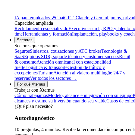
IA para empleados
↗
ChatGPT, Claude y Gemini juntos, privado
Capacidad ampliada
Reclutamiento especializado
Executive search, RPO y talento n
time
Herramientas y formación
Implantación, playbooks y coach
Sectores
Sectores que operamos
Seguros
Siniestros, cotizaciones y ATC broker
Tecnología &
SaaS
Equipos SDR, soporte técnico y customer success
Retail
& consumo
Atención omnicanal con estacionalidad
fuerte
Logística & transporte
Gestión de tráfico y
excepciones
Turismo
Atención al viajero multilingüe 24/7 y
reservas
Ver todos los sectores →
Por qué Xternus
Trabajar con Xternus
Cómo trabajamos
Modelo, alcance e integración con su equipo
P
alcances y estime su inversión cuando sea viable
Casos de éxito
¿Qué plan necesito?
Autodiagnóstico
10 preguntas, 4 minutos. Recibe la recomendación con porcentaj
comercial.