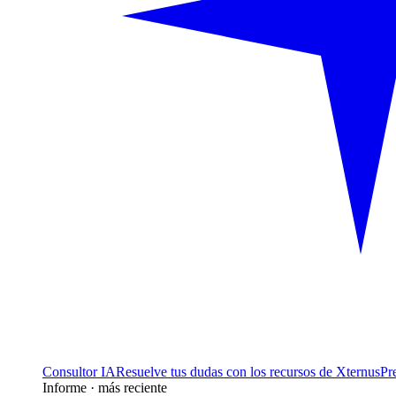
Consultor IA
Resuelve tus dudas con los recursos de Xternus
Pr
Informe · más reciente