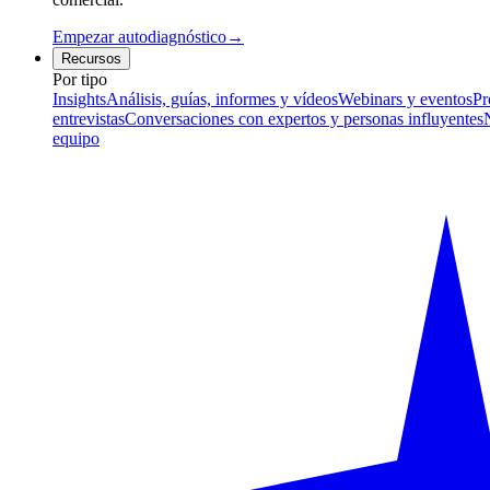
Empezar autodiagnóstico
→
Recursos
Por tipo
Insights
Análisis, guías, informes y vídeos
Webinars y eventos
Pr
entrevistas
Conversaciones con expertos y personas influyentes
equipo