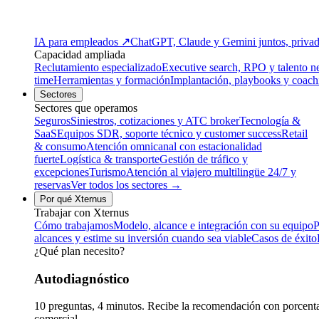
IA para empleados
↗
ChatGPT, Claude y Gemini juntos, privado
Capacidad ampliada
Reclutamiento especializado
Executive search, RPO y talento n
time
Herramientas y formación
Implantación, playbooks y coach
Sectores
Sectores que operamos
Seguros
Siniestros, cotizaciones y ATC broker
Tecnología &
SaaS
Equipos SDR, soporte técnico y customer success
Retail
& consumo
Atención omnicanal con estacionalidad
fuerte
Logística & transporte
Gestión de tráfico y
excepciones
Turismo
Atención al viajero multilingüe 24/7 y
reservas
Ver todos los sectores →
Por qué Xternus
Trabajar con Xternus
Cómo trabajamos
Modelo, alcance e integración con su equipo
P
alcances y estime su inversión cuando sea viable
Casos de éxito
¿Qué plan necesito?
Autodiagnóstico
10 preguntas, 4 minutos. Recibe la recomendación con porcentaj
comercial.