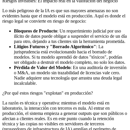
Riesgos Invisibles: El impacto real en la valoración del negocio
Lo más peligroso de la IA es que sus mayores amenazas no son
evidentes hasta que el modelo está en producción. Aquí es donde el
riesgo legal se convierte en riesgo de negocio:
Bloqueos de Producto
: Un requerimiento judicial por uso
ilícito de datos puede obligar a suspender el servicio de un día
para otro, dejando a tus clientes sin la herramienta prometida.
Litigios Futuros y "Borrado Algorítmico"
: La
jurisprudencia está evolucionando hacia el borrado de
modelos. Si tu modelo aprendió de datos "tóxicos", podrías
ser obligado a destruir el modelo completo, no solo los datos.
Pérdida de Valor del Modelo
: En una auditoría de inversión
o M&A, un modelo sin trazabilidad de licencias vale cero.
Nadie adquiere una tecnología que arrastra una deuda legal
incalculable.
¿Por qué estos riesgos "explotan" en producción?
La razón es técnica y operativa: mientras el modelo está en
laboratorio, la interacción con terceros es nula. Al entrar en
producción, el sistema empieza a generar outputs que son públicos o
afectan a clientes reales. Es en este punto cuando la retención
técnica y las copias no visibles en servidores de terceros
(proveedores de infraestructura de IA) amplían el perímetro de