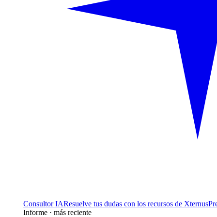
Consultor IA
Resuelve tus dudas con los recursos de Xternus
Pr
Informe · más reciente