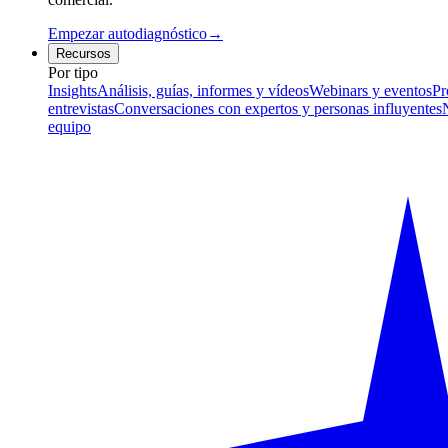
Empezar autodiagnóstico
→
Recursos
Por tipo
Insights
Análisis, guías, informes y vídeos
Webinars y eventos
Pr
entrevistas
Conversaciones con expertos y personas influyentes
equipo