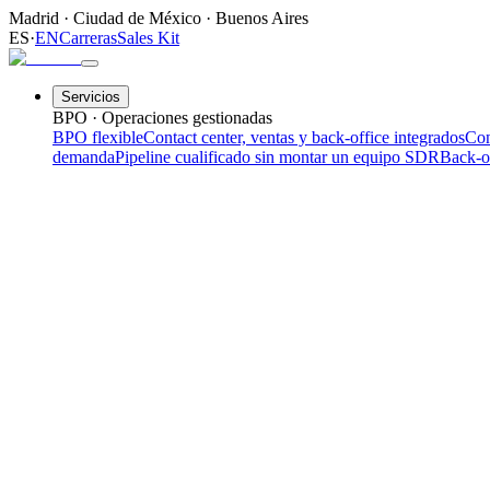
Madrid
·
Ciudad de México
·
Buenos Aires
ES
·
EN
Carreras
Sales Kit
Servicios
BPO · Operaciones gestionadas
BPO flexible
Contact center, ventas y back-office integrados
Con
demanda
Pipeline cualificado sin montar un equipo SDR
Back-o