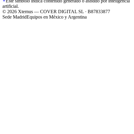
Este símbolo indica contenido generado o asistido por inteligencia
artificial.
©
2026
Xternus — COVER DIGITAL SL · B87833877
Sede Madrid
Equipos en México y Argentina