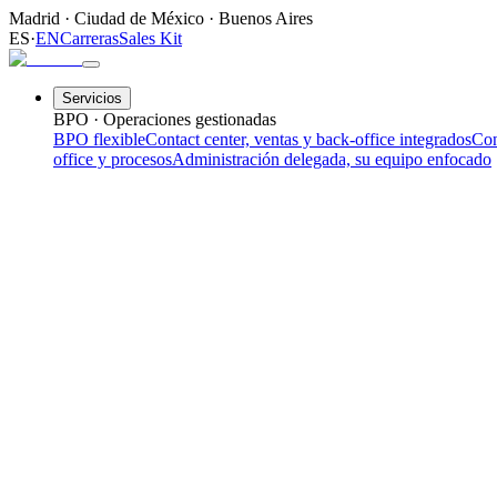
Madrid
·
Ciudad de México
·
Buenos Aires
ES
·
EN
Carreras
Sales Kit
Servicios
BPO · Operaciones gestionadas
BPO flexible
Contact center, ventas y back-office integrados
Con
office y procesos
Administración delegada, su equipo enfocado