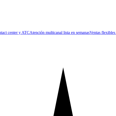
tact center y ATC
Atención multicanal lista en semanas
Ventas flexible