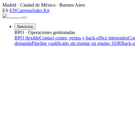
Madrid
·
Ciudad de México
·
Buenos Aires
ES
·
EN
Carreras
Sales Kit
Servicios
BPO · Operaciones gestionadas
BPO flexible
Contact center, ventas y back-office integrados
Con
demanda
Pipeline cualificado sin montar un equipo SDR
Back-o