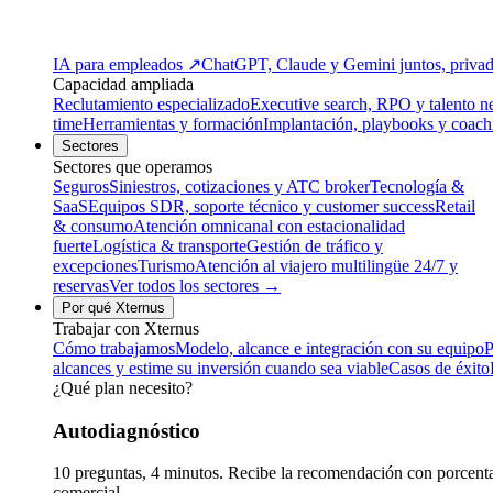
IA para empleados
↗
ChatGPT, Claude y Gemini juntos, privado
Capacidad ampliada
Reclutamiento especializado
Executive search, RPO y talento n
time
Herramientas y formación
Implantación, playbooks y coach
Sectores
Sectores que operamos
Seguros
Siniestros, cotizaciones y ATC broker
Tecnología &
SaaS
Equipos SDR, soporte técnico y customer success
Retail
& consumo
Atención omnicanal con estacionalidad
fuerte
Logística & transporte
Gestión de tráfico y
excepciones
Turismo
Atención al viajero multilingüe 24/7 y
reservas
Ver todos los sectores →
Por qué Xternus
Trabajar con Xternus
Cómo trabajamos
Modelo, alcance e integración con su equipo
P
alcances y estime su inversión cuando sea viable
Casos de éxito
¿Qué plan necesito?
Autodiagnóstico
10 preguntas, 4 minutos. Recibe la recomendación con porcentaj
comercial.