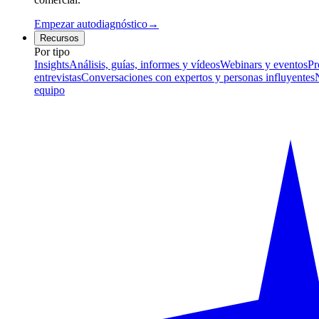
Empezar autodiagnóstico
→
Recursos
Por tipo
Insights
Análisis, guías, informes y vídeos
Webinars y eventos
Pr
entrevistas
Conversaciones con expertos y personas influyentes
equipo