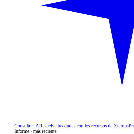
Consultor IA
Resuelve tus dudas con los recursos de Xternus
Pr
Informe · más reciente