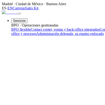
Madrid
·
Ciudad de México
·
Buenos Aires
ES
·
EN
Carreras
Sales Kit
Servicios
BPO · Operaciones gestionadas
BPO flexible
Contact center, ventas y back-office integrados
Con
office y procesos
Administración delegada, su equipo enfocado