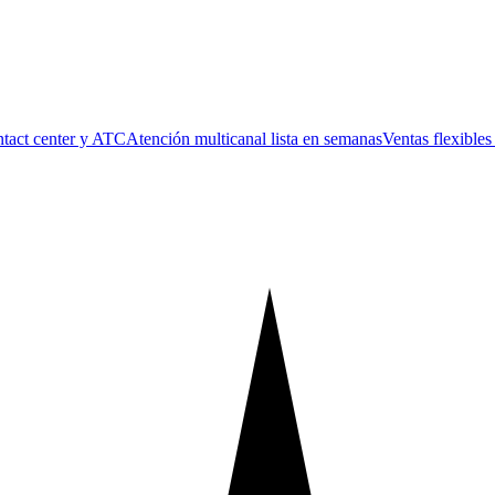
tact center y ATC
Atención multicanal lista en semanas
Ventas flexible