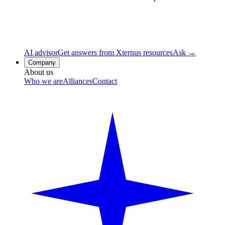
AI advisor
Get answers from Xternus resources
Ask →
Company
About us
Who we are
Alliances
Contact