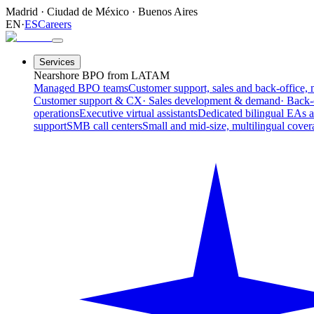
Madrid
·
Ciudad de México
·
Buenos Aires
EN
·
ES
Careers
Services
Nearshore BPO from LATAM
Managed BPO teams
Customer support, sales and back-office, 
Customer support & CX
· Sales development & demand
· Back-
operations
Executive virtual assistants
Dedicated bilingual EAs 
support
SMB call centers
Small and mid-size, multilingual cover