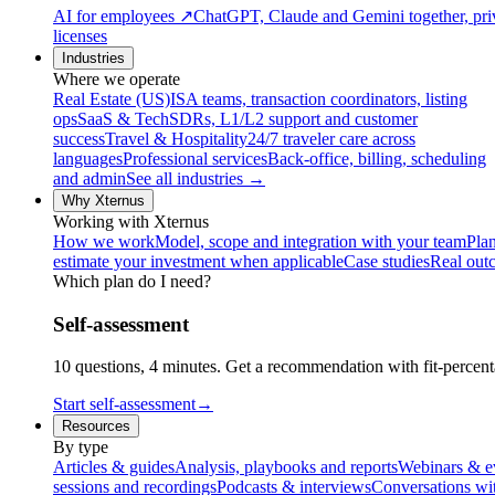
AI for employees
↗
ChatGPT, Claude and Gemini together, priv
licenses
Industries
Where we operate
Real Estate (US)
ISA teams, transaction coordinators, listing
ops
SaaS & Tech
SDRs, L1/L2 support and customer
success
Travel & Hospitality
24/7 traveler care across
languages
Professional services
Back-office, billing, scheduling
and admin
See all industries →
Why Xternus
Working with Xternus
How we work
Model, scope and integration with your team
Plan
estimate your investment when applicable
Case studies
Real out
Which plan do I need?
Self-assessment
10 questions, 4 minutes. Get a recommendation with fit-percenta
Start self-assessment
→
Resources
By type
Articles & guides
Analysis, playbooks and reports
Webinars & e
sessions and recordings
Podcasts & interviews
Conversations wi