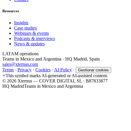
Resources
Insights
Case studies
Webinars & events
Podcasts & interviews
News & updates
LATAM operations
Teams in Mexico and Argentina · HQ Madrid, Spain
sales@xternus.com
Terms
·
Privacy
·
Cookies
·
AI Policy
·
Gestionar cookies
This symbol marks AI-generated or AI-assisted content.
©
2026
Xternus — COVER DIGITAL SL · B87833877
HQ Madrid
Teams in Mexico and Argentina