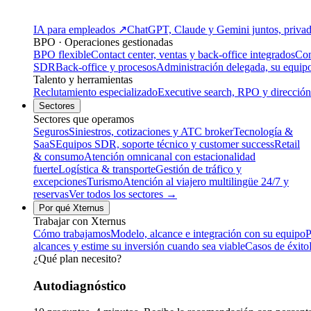
IA para empleados
↗
ChatGPT, Claude y Gemini juntos, privado
BPO · Operaciones gestionadas
BPO flexible
Contact center, ventas y back-office integrados
Con
SDR
Back-office y procesos
Administración delegada, su equip
Talento y herramientas
Reclutamiento especializado
Executive search, RPO y dirección
Sectores
Sectores que operamos
Seguros
Siniestros, cotizaciones y ATC broker
Tecnología &
SaaS
Equipos SDR, soporte técnico y customer success
Retail
& consumo
Atención omnicanal con estacionalidad
fuerte
Logística & transporte
Gestión de tráfico y
excepciones
Turismo
Atención al viajero multilingüe 24/7 y
reservas
Ver todos los sectores →
Por qué Xternus
Trabajar con Xternus
Cómo trabajamos
Modelo, alcance e integración con su equipo
P
alcances y estime su inversión cuando sea viable
Casos de éxito
¿Qué plan necesito?
Autodiagnóstico