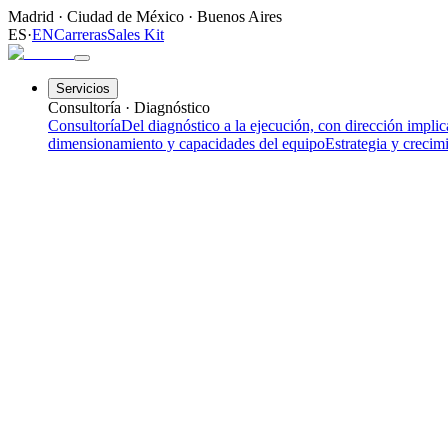
Madrid
·
Ciudad de México
·
Buenos Aires
ES
·
EN
Carreras
Sales Kit
Servicios
Consultoría · Diagnóstico
Consultoría
Del diagnóstico a la ejecución, con dirección impli
dimensionamiento y capacidades del equipo
Estrategia y crecim