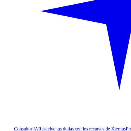
Consultor IA
Resuelve tus dudas con los recursos de Xternus
Pr