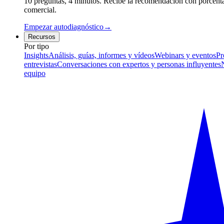
10 preguntas, 4 minutos. Recibe la recomendación con porcentaj
comercial.
Empezar autodiagnóstico
→
Recursos
Por tipo
Insights
Análisis, guías, informes y vídeos
Webinars y eventos
Pr
entrevistas
Conversaciones con expertos y personas influyentes
equipo