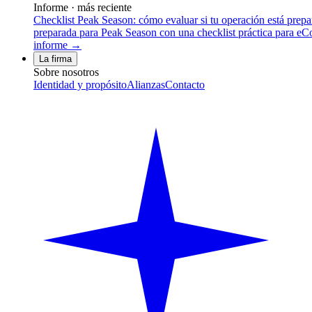
Informe · más reciente
Checklist Peak Season: cómo evaluar si tu operación está prep
preparada para Peak Season con una checklist práctica para eCom
informe →
La firma
Sobre nosotros
Identidad y propósito
Alianzas
Contacto