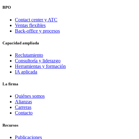
BPO
Contact center y ATC
Ventas flexibles
Back-office y procesos
Capacidad ampliada
Reclutamiento
Consultoría y liderazgo
Herramientas y formación
IA aplicada
La firma
Quiénes somos
Alianzas
Carreras
Contacto
Recursos
Publicaciones