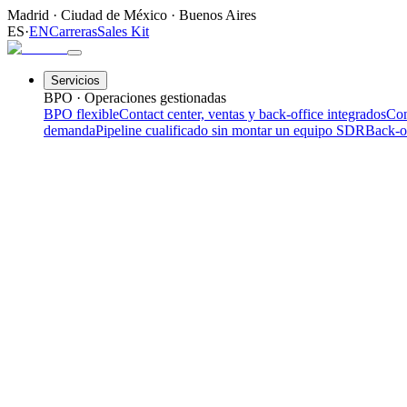
Madrid
·
Ciudad de México
·
Buenos Aires
ES
·
EN
Carreras
Sales Kit
Servicios
BPO · Operaciones gestionadas
BPO flexible
Contact center, ventas y back-office integrados
Con
demanda
Pipeline cualificado sin montar un equipo SDR
Back-o