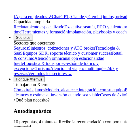
IA para empleados
↗
ChatGPT, Claude y Gemini juntos, privado
Capacidad ampliada
Reclutamiento especializado
Executive search, RPO y talento n
time
Herramientas y formación
Implantación, playbooks y coach
Sectores
Sectores que operamos
Seguros
Siniestros, cotizaciones y ATC broker
Tecnología &
SaaS
Equipos SDR, soporte técnico y customer success
Retail
& consumo
Atención omnicanal con estacionalidad
fuerte
Logística & transporte
Gestión de tráfico y
excepciones
Turismo
Atención al viajero multilingüe 24/7 y
reservas
Ver todos los sectores →
Por qué Xternus
Trabajar con Xternus
Cómo trabajamos
Modelo, alcance e integración con su equipo
P
alcances y estime su inversión cuando sea viable
Casos de éxito
¿Qué plan necesito?
Autodiagnóstico
10 preguntas, 4 minutos. Recibe la recomendación con porcentaj
comercial.