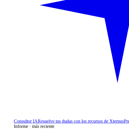
Consultor IA
Resuelve tus dudas con los recursos de Xternus
Pr
Informe · más reciente