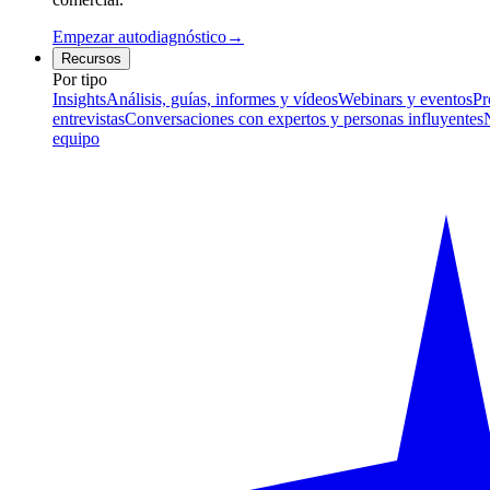
Empezar autodiagnóstico
→
Recursos
Por tipo
Insights
Análisis, guías, informes y vídeos
Webinars y eventos
Pr
entrevistas
Conversaciones con expertos y personas influyentes
equipo