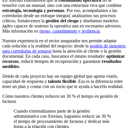
En Xternus entendemos que la
continuidad operativa
no se
resuelve con un manual, sino con una estructura viva que combine
estrategia, tecnología y personas
. Por eso, acompañamos a las
corredurías desde un enfoque integral: analizamos sus procesos
críticos, fortalecemos la
gestión del riesgo
y diseñamos modelos
ágiles capaces de sostener la operativa aun en escenarios adversos.
Más información en
riesgo, cumplimiento y resiliencia
.
Nuestra experiencia en el sector asegurador nos permite adaptar
cada solución a la realidad del negocio: desde la
gestión de siniestros
para corredurías de seguros
hasta la atención al cliente o la gestión
documental. En cada caso, buscamos el mismo resultado:
optimizar
recursos
, reducir tiempos de recuperación y garantizar
resultados
medibles
.
Detrás de cada proyecto hay un equipo global que aporta visión,
capacidad de respuesta y
talento flexible
. Esa es la diferencia entre
tener un plan y contar con un socio que te ayuda a hacerlo realidad.
Cómo nuestros clientes reducen un 30 % el tiempo en gestión de
facturas
Cuando externalizamos parte de la gestión
administrativa con Xternus, logramos reducir un 30 %
el tiempo de procesamiento de facturas y dedicar más
horas a la relación con clientes.