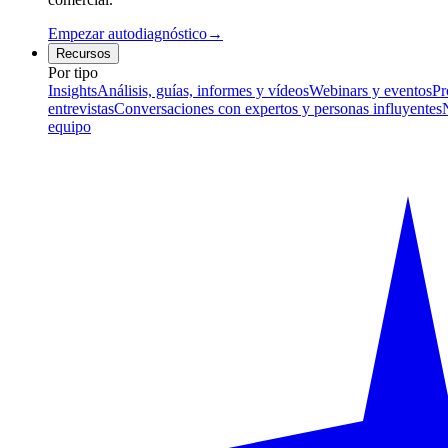
Empezar autodiagnóstico
→
Recursos
Por tipo
Insights
Análisis, guías, informes y vídeos
Webinars y eventos
Pr
entrevistas
Conversaciones con expertos y personas influyentes
equipo