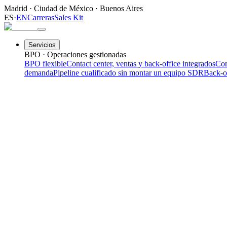
Madrid
·
Ciudad de México
·
Buenos Aires
ES
·
EN
Carreras
Sales Kit
Servicios
BPO · Operaciones gestionadas
BPO flexible
Contact center, ventas y back-office integrados
Con
demanda
Pipeline cualificado sin montar un equipo SDR
Back-o