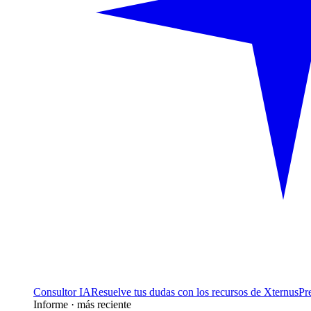
Consultor IA
Resuelve tus dudas con los recursos de Xternus
Pr
Informe · más reciente