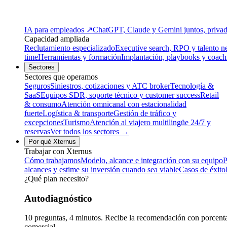
IA para empleados
↗
ChatGPT, Claude y Gemini juntos, privado
Capacidad ampliada
Reclutamiento especializado
Executive search, RPO y talento n
time
Herramientas y formación
Implantación, playbooks y coach
Sectores
Sectores que operamos
Seguros
Siniestros, cotizaciones y ATC broker
Tecnología &
SaaS
Equipos SDR, soporte técnico y customer success
Retail
& consumo
Atención omnicanal con estacionalidad
fuerte
Logística & transporte
Gestión de tráfico y
excepciones
Turismo
Atención al viajero multilingüe 24/7 y
reservas
Ver todos los sectores →
Por qué Xternus
Trabajar con Xternus
Cómo trabajamos
Modelo, alcance e integración con su equipo
P
alcances y estime su inversión cuando sea viable
Casos de éxito
¿Qué plan necesito?
Autodiagnóstico
10 preguntas, 4 minutos. Recibe la recomendación con porcentaj
comercial.