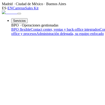
Madrid
·
Ciudad de México
·
Buenos Aires
ES
·
EN
Carreras
Sales Kit
Servicios
BPO · Operaciones gestionadas
BPO flexible
Contact center, ventas y back-office integrados
Con
office y procesos
Administración delegada, su equipo enfocado