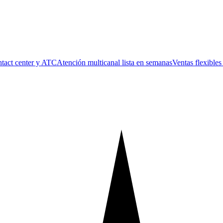
tact center y ATC
Atención multicanal lista en semanas
Ventas flexible