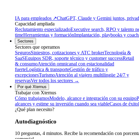
IA para empleados
↗
ChatGPT, Claude y Gemini juntos, privado
Capacidad ampliada
Reclutamiento especializado
Executive search, RPO y talento n
time
Herramientas y formación
Implantación, playbooks y coach
Sectores
Sectores que operamos
Seguros
Siniestros, cotizaciones y ATC broker
Tecnología &
SaaS
Equipos SDR, soporte técnico y customer success
Retail
& consumo
Atención omnicanal con estacionalidad
fuerte
Logística & transporte
Gestión de tráfico y
excepciones
Turismo
Atención al viajero multilingüe 24/7 y
reservas
Ver todos los sectores →
Por qué Xternus
Trabajar con Xternus
Cómo trabajamos
Modelo, alcance e integración con su equipo
P
alcances y estime su inversión cuando sea viable
Casos de éxito
¿Qué plan necesito?
Autodiagnóstico
10 preguntas, 4 minutos. Recibe la recomendación con porcentaj
comercial.