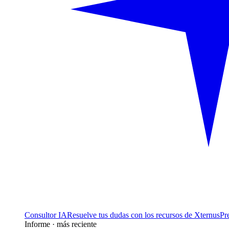
Consultor IA
Resuelve tus dudas con los recursos de Xternus
Pr
Informe · más reciente