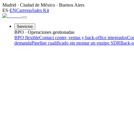
Madrid
·
Ciudad de México
·
Buenos Aires
ES
·
EN
Carreras
Sales Kit
Servicios
BPO · Operaciones gestionadas
BPO flexible
Contact center, ventas y back-office integrados
Con
demanda
Pipeline cualificado sin montar un equipo SDR
Back-o