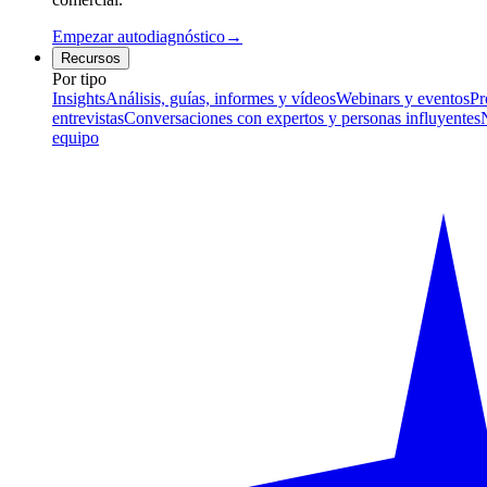
Empezar autodiagnóstico
→
Recursos
Por tipo
Insights
Análisis, guías, informes y vídeos
Webinars y eventos
Pr
entrevistas
Conversaciones con expertos y personas influyentes
equipo