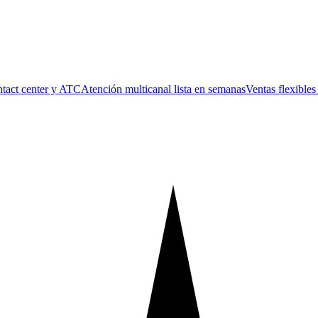
tact center y ATC
Atención multicanal lista en semanas
Ventas flexible