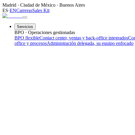
Madrid
·
Ciudad de México
·
Buenos Aires
ES
·
EN
Carreras
Sales Kit
Servicios
BPO · Operaciones gestionadas
BPO flexible
Contact center, ventas y back-office integrados
Con
office y procesos
Administración delegada, su equipo enfocado